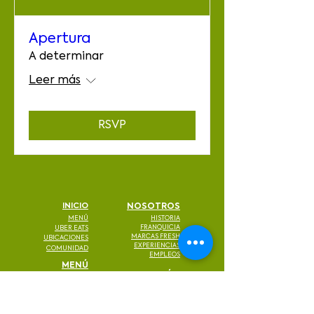
Apertura
A determinar
Leer más
RSVP
INICIO
NOSOTROS
MENÚ
HISTORIA
FRANQUICIA
UBER EATS
MARCAS FRESH
UBICACIONES
EXPERIENCIAS
COMUNIDAD
EMPLEOS
MENÚ
FACTURACIÓN
ENSALADAS
PAQUETES
CONTÁCTO
DELI MICH
MÁS